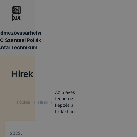
dmezővásárhelyi
C Szentesi Pollák
ntal Technikum
Hírek
Az 5 éves
technikusi
/
/
Főoldal
Hírek
képzés a
Pollákban
2022.