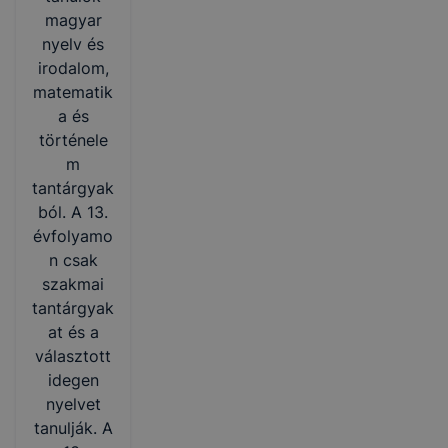
magyar
nyelv és
irodalom,
matematik
a és
történele
m
tantárgyak
ból. A 13.
évfolyamo
n csak
szakmai
tantárgyak
at és a
választott
idegen
nyelvet
tanulják. A