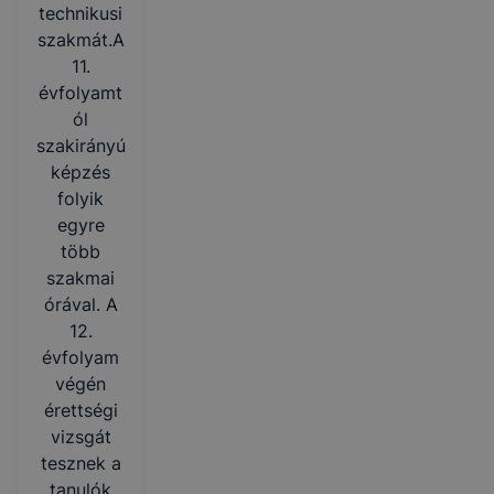
technikusi
szakmát.A
11.
évfolyamt
ól
szakirányú
képzés
folyik
egyre
több
szakmai
órával. A
12.
évfolyam
végén
érettségi
vizsgát
tesznek a
tanulók