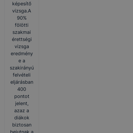
képesítő
vizsga.A
90%
fölötti
szakmai
érettségi
vizsga
eredmény
e a
szakirányú
felvételi
eljárásban
400
pontot
jelent,
azaz a
diákok
biztosan
bejutnak a