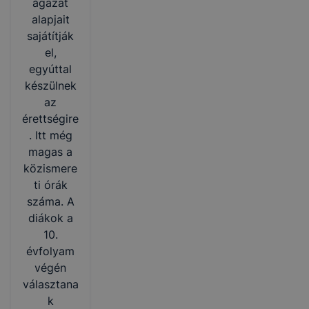
ágazat
alapjait
sajátítják
el,
egyúttal
készülnek
az
érettségire
. Itt még
magas a
közismere
ti órák
száma. A
diákok a
10.
évfolyam
végén
választana
k