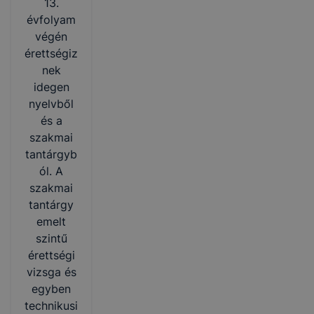
13.
évfolyam
végén
érettségiz
nek
idegen
nyelvből
és a
szakmai
tantárgyb
ól. A
szakmai
tantárgy
emelt
szintű
érettségi
vizsga és
egyben
technikusi