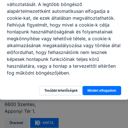
változtatását. A legtöbb böngésző
alapértelmezettként automatikusan elfogadja a
cookie-kat, de ezek általában megváltoztathatók.
Felhívjuk figyelmét, hogy mivel a cookie-k célja
honlapunk használhatóságának és folyamatainak
megkönnyítése vagy lehetővé tétele, a cookie-k
alkalmazásának megakadályozása vagy törlése által
előfordulhat, hogy felhasználóink nem lesznek
képesek honlapunk funkcióinak teljes körű
használatára, vagy a honlap a tervezettől eltérően
Hódmezővásárhelyi
fog működni böngészőjében.
SZC Szentesi Pollák
Antal Technikum
További lehetőségek
Mindet elfogadom
6600 Szentes,
Apponyi Tér 1.
Órarend
KRÉTA