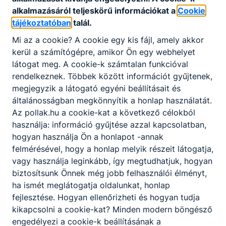
alkalmazásáról teljeskörű információkat a
Cookie
tájékoztatóban
talál.
Mi az a cookie? A cookie egy kis fájl, amely akkor
kerül a számítógépre, amikor Ön egy webhelyet
látogat meg. A cookie-k számtalan funkcióval
rendelkeznek. Többek között információt gyűjtenek,
megjegyzik a látogató egyéni beállításait és
általánosságban megkönnyítik a honlap használatát.
Az pollak.hu a cookie-kat a következő célokból
használja: információ gyűjtése azzal kapcsolatban,
hogyan használja Ön a honlapot -annak
felmérésével, hogy a honlap melyik részeit látogatja,
vagy használja leginkább, így megtudhatjuk, hogyan
biztosítsunk Önnek még jobb felhasználói élményt,
ha ismét meglátogatja oldalunkat, honlap
fejlesztése. Hogyan ellenőrizheti és hogyan tudja
kikapcsolni a cookie-kat? Minden modern böngésző
engedélyezi a cookie-k beállításának a