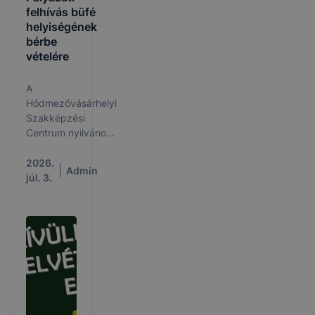
felhívás büfé
helyiségének
bérbe
vételére
A
Hódmezővásárhelyi
Szakképzési
Centrum nyilvános,
egyfordulós
pályázatot hirdet a
2026.
Admin
Hódmezővásárhelyi
júl. 3.
SZC Szentesi
Pollák Antal
Technikum
vonatkozásában,
6600 Szentes,
Apponyi tér 1. szám
alatti épületben
található büfé
helyiség