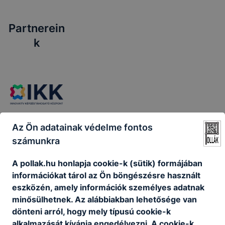
iskolánk 6
fő
Partnerein
számára
hirdet
k
felvételt.
Az Ön adatainak védelme fontos
számunkra
A pollak.hu honlapja cookie-k (sütik) formájában
információkat tárol az Ön böngészésre használt
eszközén, amely információk személyes adatnak
minősülhetnek. Az alábbiakban lehetősége van
dönteni arról, hogy mely típusú cookie-k
alkalmazását kívánja engedélyezni. A cookie-k