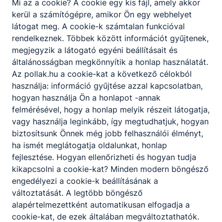
Mi az a cookie? A cookie egy kis fájl, amely akkor
Pollák kisfilm
kerül a számítógépre, amikor Ön egy webhelyet
2023
látogat meg. A cookie-k számtalan funkcióval
rendelkeznek. Többek között információt gyűjtenek,
megjegyzik a látogató egyéni beállításait és
általánosságban megkönnyítik a honlap használatát.
Az pollak.hu a cookie-kat a következő célokból
Pollák kisfilm
használja: információ gyűjtése azzal kapcsolatban,
elektronika
hogyan használja Ön a honlapot -annak
felmérésével, hogy a honlap melyik részeit látogatja,
ágazat
vagy használja leginkább, így megtudhatjuk, hogyan
biztosítsunk Önnek még jobb felhasználói élményt,
ha ismét meglátogatja oldalunkat, honlap
fejlesztése. Hogyan ellenőrizheti és hogyan tudja
kikapcsolni a cookie-kat? Minden modern böngésző
engedélyezi a cookie-k beállításának a
változtatását. A legtöbb böngésző
Hírek
alapértelmezettként automatikusan elfogadja a
cookie-kat, de ezek általában megváltoztathatók.