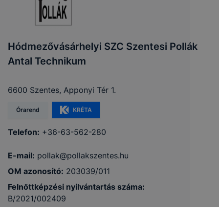
Hódmezővásárhelyi SZC Szentesi Pollák
Antal Technikum
6600 Szentes, Apponyi Tér 1.
Órarend
KRÉTA
Telefon:
+36-63-562-280
E-mail:
pollak@pollakszentes.hu
OM azonosító:
203039/011
Felnőttképzési nyilvántartás száma:
B/2021/002409