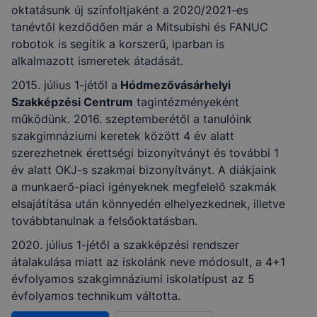
oktatásunk új színfoltjaként a 2020/2021-es
tanévtől kezdődően már a Mitsubishi és FANUC
robotok is segítik a korszerű, iparban is
alkalmazott ismeretek átadását.
2015. július 1-jétől a
Hódmezővásárhelyi
Szakképzési Centrum
tagintézményeként
működünk. 2016. szeptemberétől a tanulóink
szakgimnáziumi keretek között 4 év alatt
szerezhetnek érettségi bizonyítványt és további 1
év alatt OKJ-s szakmai bizonyítványt. A diákjaink
a munkaerő-piaci igényeknek megfelelő szakmák
elsajátítása után könnyedén elhelyezkednek, illetve
továbbtanulnak a felsőoktatásban.
2020. július 1-jétől a szakképzési rendszer
átalakulása miatt az iskolánk neve módosult, a 4+1
évfolyamos szakgimnáziumi iskolatípust az 5
évfolyamos technikum váltotta.