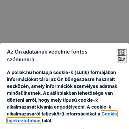
Az Ön adatainak védelme fontos
számunkra
A pollak.hu honlapja cookie-k (sütik) formájában
információkat tárol az Ön böngészésre használt
Az 5 éves
eszközén, amely információk személyes adatnak
technikusi képzés
minősülhetnek. Az alábbiakban lehetősége van
a Pollákban
dönteni arról, hogy mely típusú cookie-k
alkalmazását kívánja engedélyezni. A cookie-k
alkalmazásáról teljeskörű információkat a
Cookie
tájékoztatóban
talál.