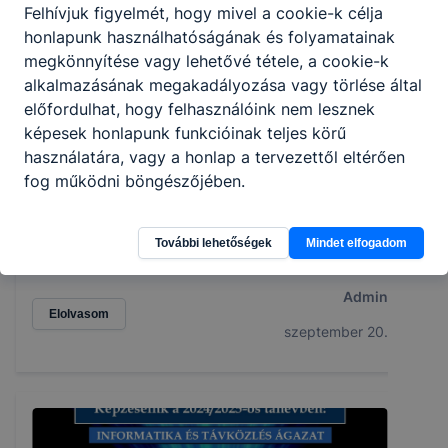
Felhívjuk figyelmét, hogy mivel a cookie-k célja
honlapunk használhatóságának és folyamatainak
megkönnyítése vagy lehetővé tétele, a cookie-k
alkalmazásának megakadályozása vagy törlése által
előfordulhat, hogy felhasználóink nem lesznek
képesek honlapunk funkcióinak teljes körű
használatára, vagy a honlap a tervezettől eltérően
fog működni böngészőjében.
Az 5 éves technikusi képzés a Pollákban
Az 5 éves technikusi képzés a Pollákban
További lehetőségek
Mindet elfogadom
Admin
Elolvasom
szeptember 20.