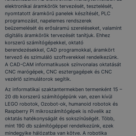
elektronikai áramkörök tervezését, tesztelését,
nyomtatott áramkörű panelek készítését, PLC
programozást, napelemes rendszerek
beüzemelését és erősáramú szereléseket, valamint
digitális áramkörök tervezését tanítjuk. Ehhez
korszerű számítógépekkel, oktató
berendezésekkel, CAD programokkal, áramkört
tervező és szimuláló szoftverekkel rendelkezünk.
A CAD-CAM informatikusok színvonalas oktatását
CNC marógépek, CNC esztergagépek és CNC
vezérlő szimulátorok segítik.
Az informatikai szaktantermekben termenként 15 –
20 db korszerű számítógépünk van, ezen kívül
LEGO robotok, Ozobot-ok, humanoid robotok és
Raspberry Pi mikroszámítógépek is növelik az
oktatás hatékonyságát és sokszínűségét. Több,
mint 190 db számítógéppel rendelkezünk, ezek
mindegyike hálózatba van kötve. A robotika