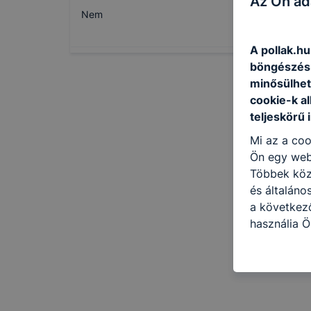
Az Ön ad
Nem
A pollak.hu
böngészésr
minősülhet
cookie-k a
teljeskörű 
Mi az a coo
Ön egy web
Többek közö
és általáno
a következő
használja Ö
látogatja, 
még jobb fe
fejlesztése
Minden mode
legtöbb bö