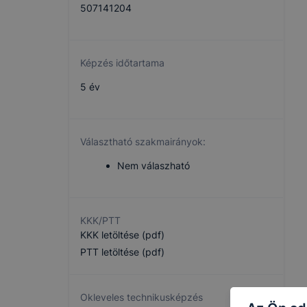
507141204
Képzés időtartama
5 év
Választható szakmairányok:
Nem válaszható
KKK/PTT
KKK letöltése (pdf)
PTT letöltése (pdf)
Okleveles technikusképzés