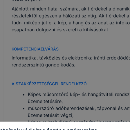
Ajánlott minden fiatal számára, akit érdekel a dinami
részletektől egészen a hálózati szintig. Akit érdekel 
tudni miképp jut el a kép, a hang és az adat az infok
csapatban dolgozni és szereti a kihívásokat.
KOMPETENCIAELVÁRÁS
Informatika, távközlés és elektronika iránti érdeklőd
rendszerszintű gondolkodás.
A SZAKKÉPZETTSÉGGEL RENDELKEZŐ
Képes műsorszóró kép- és hangátviteli rendsz
üzemeltetésére;
műsorszóró adóberendezések, tápvonal és ant
üzemeltetését végzi;
képes mikrohullámú adatátviteli berendezések,
üzemeltetésére;