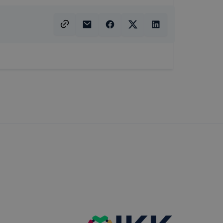
ookie-k
 vagy
ése által
kcióinak
ödni