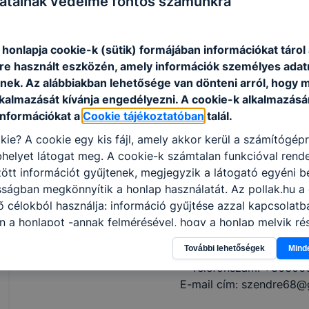
atainak védelme fontos számunkra
képes távközlési berendezések alapszintű ko
építésére, réz és optika alapú kapcsolataik m
mérésére, minősítésére, hibadetektálására és a
 honlapja cookie-k (sütik) formájában információkat tárol
informatikai eszközöket és alkalmazásokat inst
e használt eszközén, amely információk személyes adat
képes menedzsment rendszerek kezelésére és 
nek. Az alábbiakban lehetősége van dönteni arról, hogy m
rendszerezésére, értelmezésére;
lkalmazását kívánja engedélyezni. A cookie-k alkalmazásá
ellátja a távközlési hálózatok üzemviteli felada
információkat a
Cookie tájékoztatóban
talál.
operátori feladatokat lát el.
kie? A cookie egy kis fájl, amely akkor kerül a számítógép
helyet látogat meg. A cookie-k számtalan funkcióval rend
tt információt gyűjtenek, megjegyzik a látogató egyéni beá
ISKOLASPECIFIKUS INFORMÁCIÓK A KÉPZÉSHEZ
sságban megkönnyítik a honlap használatát. Az pollak.hu a
ELŐJELENTKEZÉS
esetén felvesszük veled a kapcs
 célokból használja: információ gyűjtése azzal kapcsolat
ÉRDEKLŐDNI
a lenti elérhetőségek valamelyikén vag
n a honlapot -annak felmérésével, hogy a honlap melyik rés
hétfőtől csütörtökig 08:00-tól 15:30-ig, pén
vagy használja leginkább, így megtudhatjuk, hogyan biztos
További lehetőségek
Mind
Név: Szemerédi E
lhasználói élményt, ha ismét meglátogatja oldalunkat, hon
Telefonszám: +36306
. Hogyan ellenőrizheti és hogyan tudja kikapcsolni a cookie
E-mail cím: szendre68@
rn böngésző engedélyezi a cookie-k beállításának a válto
ngésző alapértelmezettként automatikusan elfogadja a coo