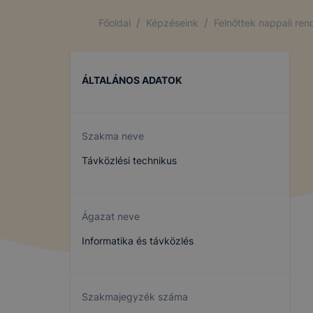
/
/
Főoldal
Képzéseink
Felnőttek nappali re
ÁLTALÁNOS ADATOK
Szakma neve
Távközlési technikus
Ágazat neve
Informatika és távközlés
Szakmajegyzék száma