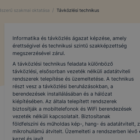
/
ndszerű szakmai oktatása
Távközlési technikus
Informatika és távközlés ágazat képzése, amely
érettségivel és
technikusi szintű szakképzettség
megszerzésével zárul.
A távközlési technikus feladata különböző
távközlési, elsősorban vezeték nélküli adatátviteli
rendszerek telepítése és üzemeltetése. A technikus
részt vesz a távközlési beruházásokban, a
berendezések installálásában és a hálózat
kiépítésében. Az általa telepített rendszerek
biztosítják a mobiltelefonok és WiFi berendezések
vezeték nélküli kapcsolatait. Biztosítanak
földfelszíni és műholdas kép-, hang- és adatátvitelt
mikrohullámú átvitelt. Üzemelteti a rendszerben lévő
kezel és javít.