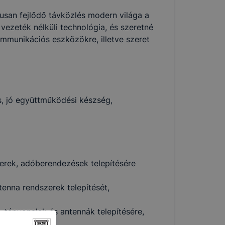
kusan fejlődő távközlés modern világa a
a vezeték nélküli technológia, és szeretné
ommunikációs eszközökre, illetve szeret
és, jó együttműködési készség,
erek, adóberendezések telepítésére
enna rendszerek telepítését,
 tápvonalak és antennák telepítésére,