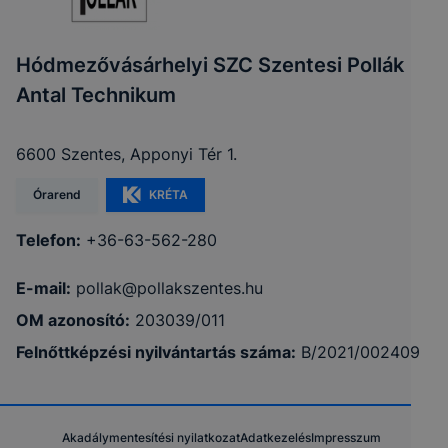
Hódmezővásárhelyi SZC Szentesi Pollák
Antal Technikum
6600 Szentes, Apponyi Tér 1.
Órarend
KRÉTA
Telefon:
+36-63-562-280
E-mail:
pollak@pollakszentes.hu
OM azonosító:
203039/011
Felnőttképzési nyilvántartás száma:
B/2021/002409
Akadálymentesítési nyilatkozat
Adatkezelés
Impresszum