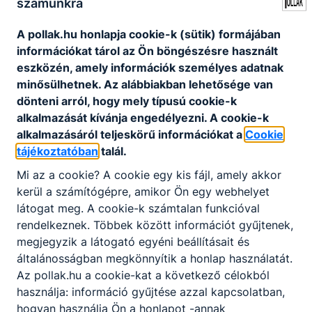
számunkra
Jelentkezés: Fényképes szakmai önéletrajzát,
A pollak.hu honlapja cookie-k (sütik) formájában
motivációs levelét és végzettséget tanúsító
információkat tárol az Ön böngészésre használt
okiratok másolatát postai úton Kincses Tímea
eszközén, amely információk személyes adatnak
főigazgató részére a 6800 Hódmezővásárhely,
minősülhetnek. Az alábbiakban lehetősége van
Bajcsy-Zsilinszky út 7-9. száma alá és
dönteni arról, hogy mely típusú cookie-k
elektronikus úton Kovács Attila igazgató részére
alkalmazását kívánja engedélyezni. A cookie-k
az akovacs@pollakszentes.hu email címre
alkalmazásáról teljeskörű információkat a
Cookie
kéjük
tájékoztatóban
talál.
elküldeni legkésőbb 2025. szeptember 15-ig.
Mi az a cookie? A cookie egy kis fájl, amely akkor
Szolgálati lakást biztosítunk.
kerül a számítógépre, amikor Ön egy webhelyet
látogat meg. A cookie-k számtalan funkcióval
rendelkeznek. Többek között információt gyűjtenek,
megjegyzik a látogató egyéni beállításait és
általánosságban megkönnyítik a honlap használatát.
Az pollak.hu a cookie-kat a következő célokból
használja: információ gyűjtése azzal kapcsolatban,
Várjuk jelentkezését!
hogyan használja Ön a honlapot -annak