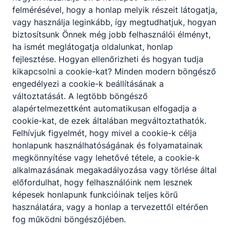
felmérésével, hogy a honlap melyik részeit látogatja,
vagy használja leginkább, így megtudhatjuk, hogyan
Jelentkezés az állásra
biztosítsunk Önnek még jobb felhasználói élményt,
ha ismét meglátogatja oldalunkat, honlap
fejlesztése. Hogyan ellenőrizheti és hogyan tudja
Megosztás
kikapcsolni a cookie-kat? Minden modern böngésző
engedélyezi a cookie-k beállításának a
változtatását. A legtöbb böngésző
alapértelmezettként automatikusan elfogadja a
cookie-kat, de ezek általában megváltoztathatók.
Felhívjuk figyelmét, hogy mivel a cookie-k célja
honlapunk használhatóságának és folyamatainak
megkönnyítése vagy lehetővé tétele, a cookie-k
Partnereink
alkalmazásának megakadályozása vagy törlése által
előfordulhat, hogy felhasználóink nem lesznek
képesek honlapunk funkcióinak teljes körű
használatára, vagy a honlap a tervezettől eltérően
fog működni böngészőjében.